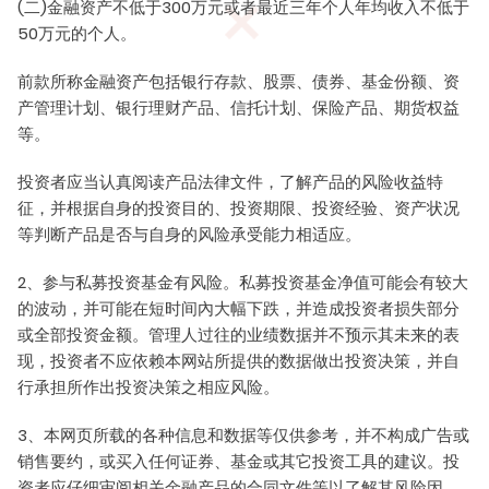
(二)金融资产不低于300万元或者最近三年个人年均收入不低于
50万元的个人。
前款所称金融资产包括银行存款、股票、债券、基金份额、资
产管理计划、银行理财产品、信托计划、保险产品、期货权益
等。
投资者应当认真阅读产品法律文件，了解产品的风险收益特
本网站所有信息的版权、专利权、知识产品及其他产权属于
征，并根据自身的投资目的、投资期限、投资经验、资产状况
明钺基金所有。 未经明钺基金书面许可，均不得复制、翻
等判断产品是否与自身的风险承受能力相适应。
版、引用、转载本网站信息的全部或任何部分。
2、参与私募投资基金有风险。私募投资基金净值可能会有较大
联系电话：0757-29291133、29291136、18923219518
的波动，并可能在短时间內大幅下跌，并造成投资者损失部分
mykf@my-fin.cn
或全部投资金额。管理人过往的业绩数据并不预示其未来的表
办公地址：广东省佛山市顺德区大良近良路龙的大厦10
现，投资者不应依赖本网站所提供的数据做出投资决策，并自
行承担所作出投资决策之相应风险。
楼05-06单元
3、本网页所载的各种信息和数据等仅供参考，并不构成广告或
销售要约，或买入任何证券、基金或其它投资工具的建议。投
资者应仔细审阅相关金融产品的合同文件等以了解其风险因