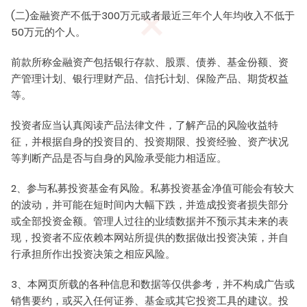
(二)金融资产不低于300万元或者最近三年个人年均收入不低于
50万元的个人。
前款所称金融资产包括银行存款、股票、债券、基金份额、资
产管理计划、银行理财产品、信托计划、保险产品、期货权益
等。
本网站所有信息的版权、专利权、知识产品及其他产权属于
投资者应当认真阅读产品法律文件，了解产品的风险收益特
明钺基金所有。 未经明钺基金书面许可，均不得复制、翻
征，并根据自身的投资目的、投资期限、投资经验、资产状况
版、引用、转载本网站信息的全部或任何部分。
等判断产品是否与自身的风险承受能力相适应。
联系电话：0757-29291133、29291136、18923219518
2、参与私募投资基金有风险。私募投资基金净值可能会有较大
的波动，并可能在短时间內大幅下跌，并造成投资者损失部分
mykf@my-fin.cn
或全部投资金额。管理人过往的业绩数据并不预示其未来的表
办公地址：广东省佛山市顺德区大良近良路龙的大厦10
现，投资者不应依赖本网站所提供的数据做出投资决策，并自
楼05-06单元
行承担所作出投资决策之相应风险。
3、本网页所载的各种信息和数据等仅供参考，并不构成广告或
销售要约，或买入任何证券、基金或其它投资工具的建议。投