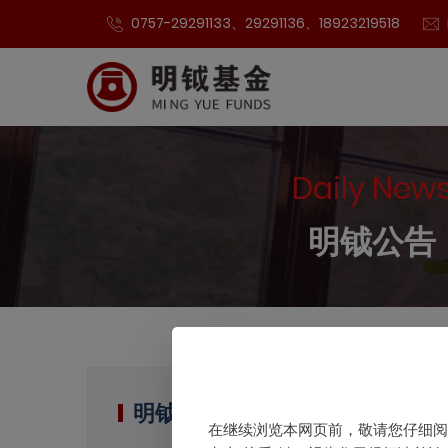
0757-29291133、29291136、18923219518
Daily New
明钺公告
明钺观点
在继续浏览本网页前，敬请您仔细阅