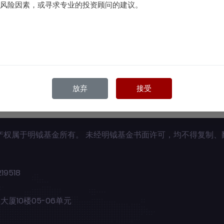
风险因素，或寻求专业的投资顾问的建议。
放弃
接受
产权属于明钺基金所有。 未经明钺基金书面许可，均不得复制、
19518
10楼05-06单元