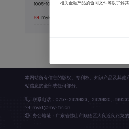
相关金融产品的合同文件等以了解其
1005-1006单元
mykf@my-fin.cn
本网站所有信息的版权、专利权、知识产品及其他
站信息的全部或任何部分。
联系电话：0757-29291133、29291136、189232
mykf@my-fin.cn
办公地址：广东省佛山市顺德区大良近良路龙的大厦