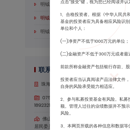
点击“接受”键，视为您已经阅读并
明钺观点
1、合格投资者。根据《中华人民共
明钺公告
基金的投资者应为具备相应风险识别
单位和个人：
明钺动态
(一)净资产不低于1000万元的单位；
(二)金融资产不低于300万元或者
前款所称金融资产包括银行存款、股
联系我们
投资者应当认真阅读产品法律文件，
珠海明钺私募基金管理有限公司
自身的风险承受能力相适应。
0757-29291133、29291136、
2、参与私募投资基金有风险。私募
18923219518
额。管理人过往的业绩数据并不预示
风险。
佛山市顺德区大良街道办事处近良社区
3、本网页所载的各种信息和数据等
居民委员会近良路6号龙的大厦十层办公室