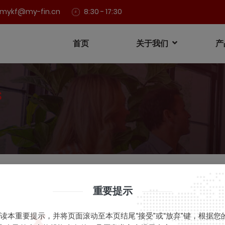
mykf@my-fin.cn
8:30 - 17:30
首页
关于我们
产
s
关于变更投资经理的公告（明钺
重要提示
读本重要提示，并将页面滚动至本页结尾“接受”或“放弃”键，根据
管理员
2021-10-28