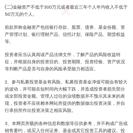
(二)金融资产不低于300万元或者最近三年个人年均收入不低于
50万元的个人。
前款所称金融资产包括银行存款、股票、债券、基金份额、资
产管理计划、银行理财产品、信托计划、保险产品、期货权益
等。
投资者应当认真阅读产品法律文件，了解产品的风险收益特
本网站所有信息的版权、专利权、知识产品及其他产权属于
征，并根据自身的投资目的、投资期限、投资经验、资产状况
等判断产品是否与自身的风险承受能力相适应。
明钺基金所有。 未经明钺基金书面许可，均不得复制、翻
版、引用、转载本网站信息的全部或任何部分。
2、参与私募投资基金有风险。私募投资基金净值可能会有较大
的波动，并可能在短时间內大幅下跌，并造成投资者损失部分
联系电话：0757-29291133、29291136、18923219518
或全部投资金额。管理人过往的业绩数据并不预示其未来的表
mykf@my-fin.cn
现，投资者不应依赖本网站所提供的数据做出投资决策，并自
办公地址：广东省佛山市顺德区大良近良路龙的大厦10
行承担所作出投资决策之相应风险。
楼05-06单元
3、本网页所载的各种信息和数据等仅供参考，并不构成广告或
销售要约，或买入任何证券、基金或其它投资工具的建议。投